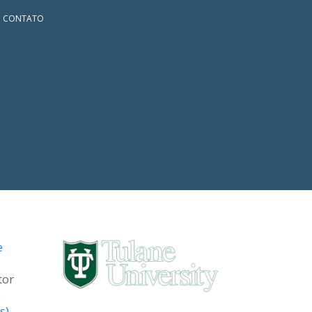
CONTATO
e
tor
e
s)
.