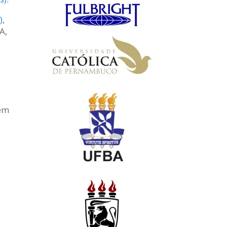
)
,
A,
bém