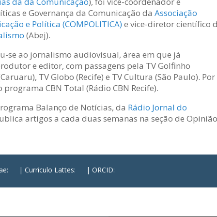
cias da da Comunicação
), foi vice-coordenador e
íticas e Governança da Comunicação da
Associação
cação e Política (COMPOLITICA)
e vice-diretor científico 
nalismo
(Abej).
u-se ao jornalismo audiovisual, área em que já
rodutor e editor, com passagens pela TV Golfinho
aruaru), TV Globo (Recife) e TV Cultura (São Paulo). Por
o programa CBN Total (Rádio CBN Recife).
 programa Balanço de Notícias, da
Rádio Jornal do
publica artigos a cada duas semanas na seção de Opiniã
tae:
| Curriculo Lattes:
| ORCID: