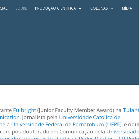
CIAL
SOBRE
PRODUÇÃO CIENTÍFICA
COLUNAS
MÍDIA
itante
Fulbright
(Junior Faculty Member Award) na
Tulan
nication
. Jornalista pela
Universidade Católica de
 pela
Universidade Federal de Pernambuco (UFPE)
, é dou
PE, com pós-doutorado em Comunicação pela
Universidad
dos de Comunicação, Política e Redes Digitais – CP-Rede