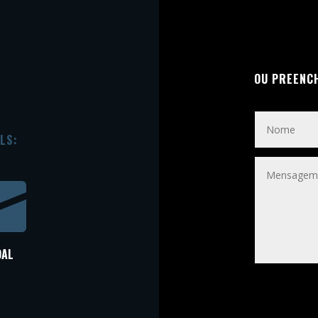
OU PREENC
LS:

OAL