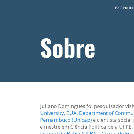
PÁGINA INI
Sobre
Juliano Domingues foi pesquisador vis
University, EUA, Department of Commu
Pernambuco (Unicap)
e cientista social
e mestre em Ciência Política pela UF
Federal da Bahia (UFBA – Grupo de Estu