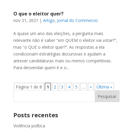
O que o eleitor quer?
nov 21, 2021
|
Artigo
,
Jornal do Commercio
A quase um ano das eleições, a pergunta mais
relevante não é saber “em QUEM o eleitor vai votar?”,
mas “o QUE o eleitor quer?”. As respostas a ela
condicionam estratégias discursivas e ajudam a
antever candidaturas mais ou menos competitivas.
Para desvendar quem é e o...
Página 1 de 8
1
2
3
4
5
...
»
Última »
Posts recentes
Violência política