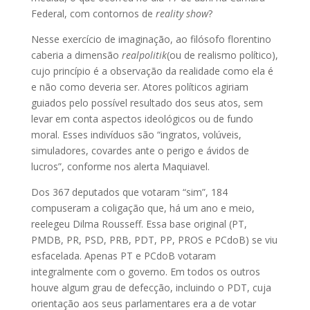
Federal, com contornos de
reality show
?
Nesse exercício de imaginação, ao filósofo florentino
caberia a dimensão
realpolitik
(ou de realismo político),
cujo princípio é a observação da realidade como ela é
e não como deveria ser. Atores políticos agiriam
guiados pelo possível resultado dos seus atos, sem
levar em conta aspectos ideológicos ou de fundo
moral. Esses indivíduos são “ingratos, volúveis,
simuladores, covardes ante o perigo e ávidos de
lucros”, conforme nos alerta Maquiavel.
Dos 367 deputados que votaram “sim”, 184
compuseram a coligação que, há um ano e meio,
reelegeu Dilma Rousseff. Essa base original (PT,
PMDB, PR, PSD, PRB, PDT, PP, PROS e PCdoB) se viu
esfacelada. Apenas PT e PCdoB votaram
integralmente com o governo. Em todos os outros
houve algum grau de defecção, incluindo o PDT, cuja
orientação aos seus parlamentares era a de votar