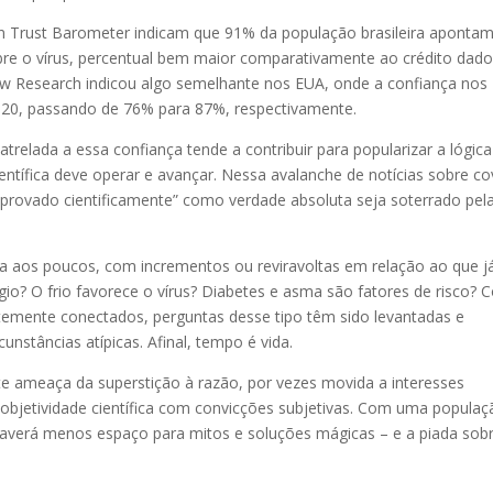
n Trust Barometer indicam que 91% da população brasileira aponta
bre o vírus, percentual bem maior comparativamente ao crédito dado
w Research indicou algo semelhante nos EUA, onde a confiança nos
2020, passando de 76% para 87%, respectivamente.
 atrelada a essa confiança tende a contribuir para popularizar a lógic
científica deve operar e avançar. Nessa avalanche de notícias sobre co
mprovado cientificamente” como verdade absoluta seja soterrado pel
a aos poucos, com incrementos ou reviravoltas em relação ao que j
gio? O frio favorece o vírus? Diabetes e asma são fatores de risco?
emente conectados, perguntas desse tipo têm sido levantadas e
cunstâncias atípicas. Afinal, tempo é vida.
nte ameaça da superstição à razão, por vezes movida a interesses
 objetividade científica com convicções subjetivas. Com uma populaç
 haverá menos espaço para mitos e soluções mágicas – e a piada sob