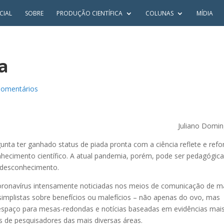
CIAL
SOBRE
PRODUÇÃO CIENTÍFICA
COLUNAS
MÍDIA
a
Comentários
Juliano Domi
nta ter ganhado status de piada pronta com a ciência reflete e refo
nhecimento científico. A atual pandemia, porém, pode ser pedagógic
 desconhecimento.
 coronavírus intensamente noticiadas nos meios de comunicação de 
 simplistas sobre benefícios ou malefícios – não apenas do ovo, mas
spaço para mesas-redondas e notícias baseadas em evidências mai
 de pesquisadores das mais diversas áreas.