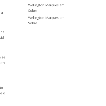
Wellington Marques
em
m
Sobre
 a
Wellington Marques
em
Sobre
a da
vid-
a
á se
 Com
ão
re o