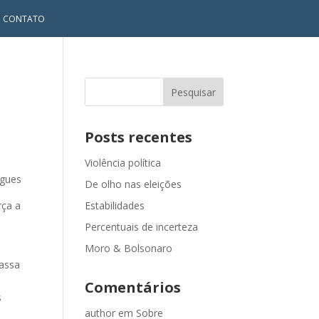
CONTATO
Posts recentes
Violência política
ngues
De olho nas eleições
rça a
Estabilidades
a
Percentuais de incerteza
Moro & Bolsonaro
massa
Comentários
s
author
em
Sobre